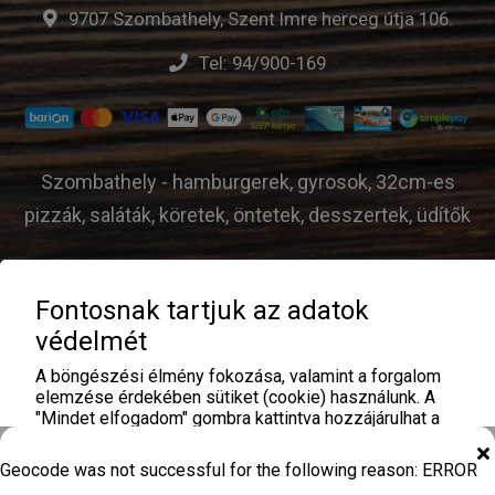
9707 Szombathely, Szent Imre herceg útja 106.
Tel:
94/900-169
Szombathely - hamburgerek, gyrosok, 32cm-es
pizzák, saláták, köretek, öntetek, desszertek, üdítők
Fontosnak tartjuk az adatok
© TivaNika Cukrászda és Ételbár - 2026 |
ÁSZF
|
védelmét
Adatvédelem
| Üzemeltető:
A böngészési élmény fokozása, valamint a forgalom
elemzése érdekében sütiket (cookie) használunk. A
"Mindet elfogadom" gombra kattintva hozzájárulhat a
sütik használatához. Analitika és hirdetési sütiket az
oldal nem használ!
Geocode was not successful for the following reason: ERROR