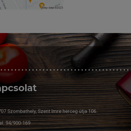
pcsolat
707 Szombathely, Szent Imre herceg útja 106.
el:
94/900-169