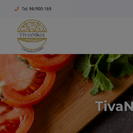
Tel:
94/900-169
TivaN