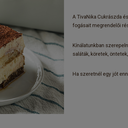
A TivaNika Cukrászda és 
fogásait megrendelői ré
Kínálatunkban szerepel
saláták, köretek, öntetek
Ha szeretnél egy jót enni