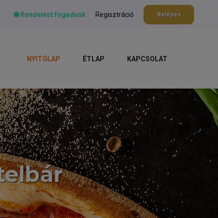
Rendelést fogadunk
Regisztráció
Belépés
NYITÓLAP
ÉTLAP
KAPCSOLAT
telbár