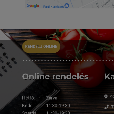
RENDELJ ONLINE
Online rendelés
Ka
9
Hétfő:
Zárva
Kedd:
11:30-19:30
T
Szerda:
11:30-19:30