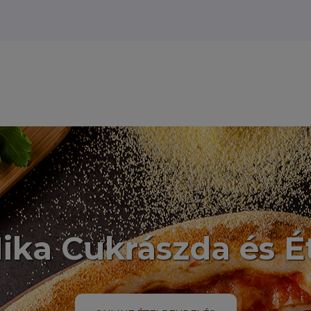
ika Cukrászda és É